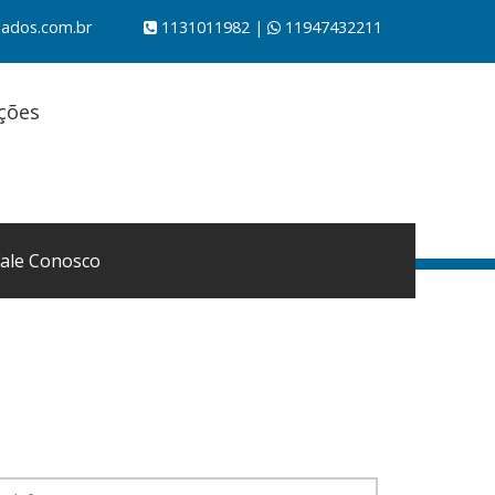
iados.com.br
1131011982 |
11947432211
ações
Fale Conosco