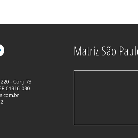
Matriz São Paul
220 - Conj. 73
CEP 01316-030
os.com.br
82