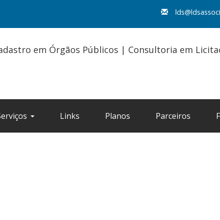
lds@ldsassoc
adastro em Órgãos Públicos | Consultoria em Licit
Serviços
Links
Planos
Parceiros