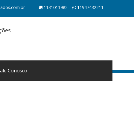
iados.com.br
1131011982 |
11947432211
ações
Fale Conosco