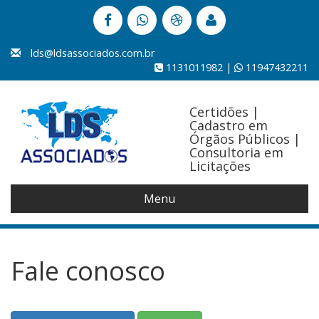
lds@ldsassociados.com.br
1131011982 |
11947432211
Certidões |
Cadastro em
Órgãos Públicos |
Consultoria em
Licitações
Menu
Fale conosco